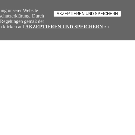
ung unserer Website
schutzerklärung
. Durch
e Regelungen gemäß der
h klicken auf
AKZEPTIEREN UND SPEICHERN
zu.