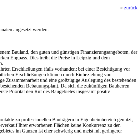
»
zurück
onaten angesetzt werden.
senem Bauland, den guten und günstigen Finanzierungsangeboten, der
ken Engpass. Dies treibt die Preise in Leipzig und dem
n.
rten Erschließungen (falls vorhanden; bei einer Besichtigung vor
öffentlichen Erschließungen können durch Einbeziehung von
enge Zusammenarbeit und eine großzügige Auslegung des bestehenden
 bestehenden Bebauungsplan). Da sich die zukünftigen Bauherren
te Priorität den Ruf des Baugebietes insgesamt positiv
ontakte zu professionellen Bauträgern in Eigenheimbereich genutzt,
iterverkauf Ihrer erworbenen Flächen keine Konkurrenz zu den
ebietes im Ganzen ist eher schwierig und meist mit geringerer