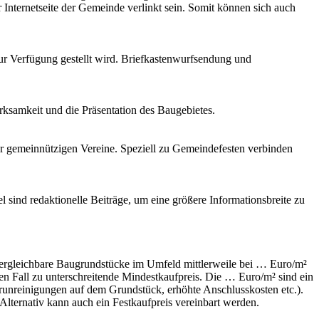
r Internetseite der Gemeinde verlinkt sein. Somit können sich auch
zur Verfügung gestellt wird. Briefkastenwurfsendung und
ksamkeit und die Präsentation des Baugebietes.
der gemeinnützigen Vereine. Speziell zu Gemeindefesten verbinden
 sind redaktionelle Beiträge, um eine größere Informationsbreite zu
vergleichbare Baugrundstücke im Umfeld mittlerweile bei … Euro/m²
nen Fall zu unterschreitende Mindestkaufpreis. Die … Euro/m² sind ein
erunreinigungen auf dem Grundstück, erhöhte Anschlusskosten etc.).
lternativ kann auch ein Festkaufpreis vereinbart werden.