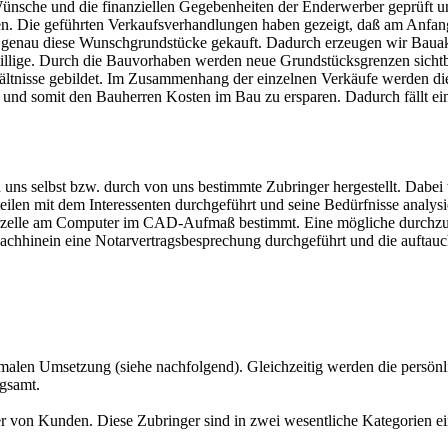
nsche und die finanziellen Gegebenheiten der Enderwerber geprüft und
n. Die geführten Verkaufsverhandlungen haben gezeigt, daß am Anfan
genau diese Wunschgrundstücke gekauft. Dadurch erzeugen wir Bauakt
illige. Durch die Bauvorhaben werden neue Grundstücksgrenzen sichtba
ltnisse gebildet. Im Zusammenhang der einzelnen Verkäufe werden di
und somit den Bauherren Kosten im Bau zu ersparen. Dadurch fällt ein
ch uns selbst bzw. durch von uns bestimmte Zubringer hergestellt. Dab
ilen mit dem Interessenten durchgeführt und seine Bedürfnisse analysie
Parzelle am Computer im CAD-Aufmaß bestimmt. Eine mögliche durchz
chhinein eine Notarvertragsbesprechung durchgeführt und die auftauchen
alen Umsetzung (siehe nachfolgend). Gleichzeitig werden die persönl
gsamt.
r von Kunden. Diese Zubringer sind in zwei wesentliche Kategorien e