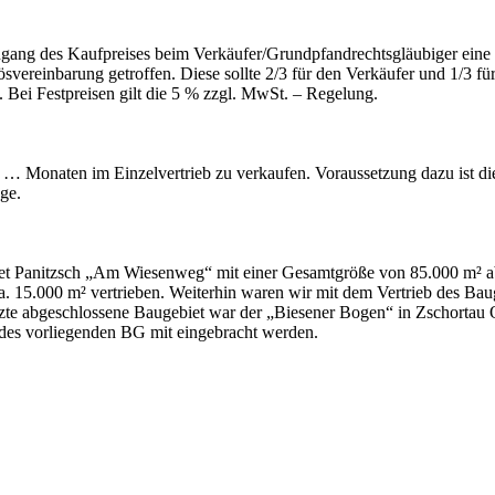
gang des Kaufpreises beim Verkäufer/Grundpfandrechtsgläubiger eine 
svereinbarung getroffen. Diese sollte 2/3 für den Verkäufer und 1/3 f
. Bei Festpreisen gilt die 5 % zzgl. MwSt. – Regelung.
 … Monaten im Einzelvertrieb zu verkaufen. Voraussetzung dazu ist die 
ge.
et Panitzsch „Am Wiesenweg“ mit einer Gesamtgröße von 85.000 m² abg
. 15.000 m² vertrieben. Weiterhin waren wir mit dem Vertrieb des Ba
tzte abgeschlossene Baugebiet war der „Biesener Bogen“ in Zschortau 
des vorliegenden BG mit eingebracht werden.