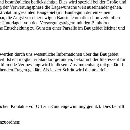
 bestmöglichst berücksichtigt. Dies wird speziell bei der Größe und
g der Verwertungsphase die Lagewünsche weit auseinander gehen.
ivität im gesamten Baugebiet (mit Baubeginn der einzelnen
r, die Angst vor einer ewigen Baustelle um die schon verkauften
e Unterlagen von den Versorgungsträgern mit den Bauherren
e Entscheidung zu Gunsten einer Parzelle im Baugebiet leichter und
ei werden durch uns wesentliche Informationen über das Baugebiet
rt. Ist ein möglicher Standort gefunden, bekommt der Interessent für
uführende Vermessung wird in diesem Zusammenhang mit geklärt. In
den Fragen geklärt. Als letzter Schritt wird die notarielle
ichen Kontakte vor Ort zur Kundengewinnung genutzt. Dies betrifft
inzuordnen: