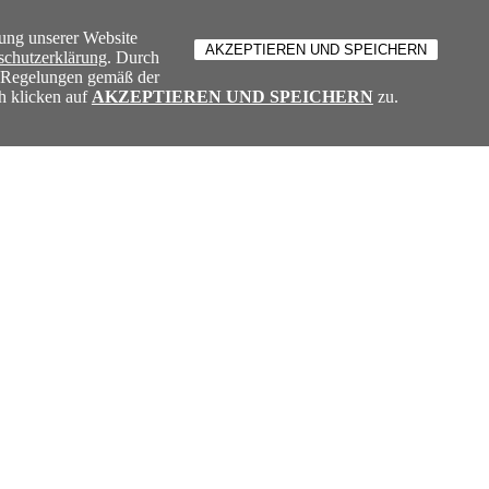
ung unserer Website
schutzerklärung
. Durch
e Regelungen gemäß der
h klicken auf
AKZEPTIEREN UND SPEICHERN
zu.