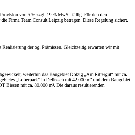
Provision von 5 % zzgl. 19 % MwSt. fällig. Für den den
ür die Firma Team Consult Leipzig betragen. Diese Regelung sichert,
Realisierung der og. Prämissen. Gleichzeitig erwarten wir mit
ewickelt, weiterhin das Baugebiet Dölzig „Am Rittergut“ mit ca.
ugebietes „Loberpark“ in Delitzsch mit 42.000 m² und dem Baugebiet
OT Biesen mit ca. 80.000 m². Die daraus resultierenden