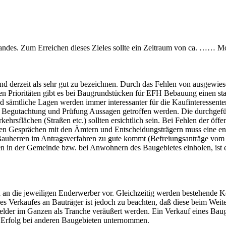
landes. Zum Erreichen dieses Zieles sollte ein Zeitraum von ca. …… M
d derzeit als sehr gut zu bezeichnen. Durch das Fehlen von ausgewie
 Prioritäten gibt es bei Baugrundstücken für EFH Bebauung einen star
 sämtliche Lagen werden immer interessanter für die Kaufinteressente
r Begutachtung und Prüfung Aussagen getroffen werden. Die durchgefüh
rkehrsflächen (Straßen etc.) sollten ersichtlich sein. Bei Fehlen der 
nden Gesprächen mit den Ämtern und Entscheidungsträgern muss eine 
 Bauherren im Antragsverfahren zu gute kommt (Befreiungsanträge vom
 in der Gemeinde bzw. bei Anwohnern des Baugebietes einholen, ist ers
 an die jeweiligen Enderwerber vor. Gleichzeitig werden bestehende K
des Verkaufes an Bauträger ist jedoch zu beachten, daß diese beim We
felder im Ganzen als Tranche veräußert werden. Ein Verkauf eines Baug
 Erfolg bei anderen Baugebieten unternommen.