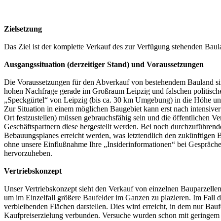
Zielsetzung
Das Ziel ist der komplette Verkauf des zur Verfügung stehenden Bau
Ausgangssituation (derzeitiger Stand) und Voraussetzungen
Die Voraussetzungen für den Abverkauf von bestehendem Bauland sin
hohen Nachfrage gerade im Großraum Leipzig und falschen politischen
„Speckgürtel“ von Leipzig (bis ca. 30 km Umgebung) in die Höhe und
Zur Situation in einem möglichen Baugebiet kann erst nach intensive
Ort festzustellen) müssen gebrauchsfähig sein und die öffentlichen Ve
Geschäftspartnern diese hergestellt werden. Bei noch durchzuführe
Bebauungsplanes erreicht werden, was letztendlich den zukünftigen
ohne unsere Einflußnahme Ihre „Insiderinformationen“ bei Gesprächen
hervorzuheben.
Vertriebskonzept
Unser Vertriebskonzept sieht den Verkauf von einzelnen Bauparzellen
um im Einzelfall größere Baufelder im Ganzen zu plazieren. Im Fall 
verbleibenden Flächen darstellen. Dies wird erreicht, in dem nur Bau
Kaufpreiserzielung verbunden. Versuche wurden schon mit geringem