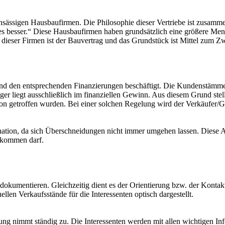
nsässigen Hausbaufirmen. Die Philosophie dieser Vertriebe ist zusam
s besser.“ Diese Hausbaufirmen haben grundsätzlich eine größere Meng
 dieser Firmen ist der Bauvertrag und das Grundstück ist Mittel zum
und den entsprechenden Finanzierungen beschäftigt. Die Kundenstämme
er liegt ausschließlich im finanziellen Gewinn. Aus diesem Grund ste
ion getroffen wurden. Bei einer solchen Regelung wird der Verkäufer/
ination, da sich Überschneidungen nicht immer umgehen lassen. Diese 
 kommen darf.
 dokumentieren. Gleichzeitig dient es der Orientierung bzw. der Kont
len Verkaufsstände für die Interessenten optisch dargestellt.
g nimmt ständig zu. Die Interessenten werden mit allen wichtigen Info