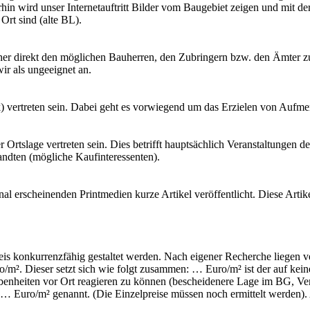
rhin wird unser Internetauftritt Bilder vom Baugebiet zeigen und mit de
Ort sind (alte BL).
lcher direkt den möglichen Bauherren, den Zubringern bzw. den Ämter 
ir als ungeeignet an.
) vertreten sein. Dabei geht es vorwiegend um das Erzielen von Aufmer
 Ortslage vertreten sein. Dies betrifft hauptsächlich Veranstaltungen 
dten (mögliche Kaufinteressenten).
erscheinenden Printmedien kurze Artikel veröffentlicht. Diese Artikel
is konkurrenzfähig gestaltet werden. Nach eigener Recherche liegen 
o/m². Dieser setzt sich wie folgt zusammen: … Euro/m² ist der auf kei
Gegebenheiten vor Ort reagieren zu können (bescheidenere Lage im BG, V
… Euro/m² genannt. (Die Einzelpreise müssen noch ermittelt werden). A